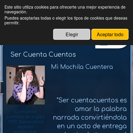
Este sitio utiliza cookies para ofrecerte una mejor experiencia de
navegación.
Magüicha
Puedes aceptarlas todas o elegir los tipos de cookies que deseas
permitir.
Elegir
Aceptar todo
Menú
Ser Cuenta Cuentos
Mi Mochila Cuentera
"Ser cuentacuentos es
amar la palabra
Contando
cuentos en inglés
narrada convirtiéndola
1992 Salamanca
en un acto de entrega
reunión
multilingüe.