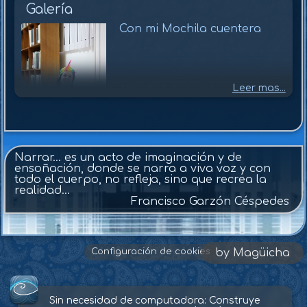
Galería
Con mi Mochila cuentera
Leer mas...
Actividad de cuenta cuentos en
la Universidad Nacional Abierta
de Venezuela, una experiencia
llena de gran satisfacción y
entrega de amor a través de la
palabra narrada.
Narrar… es un acto de imaginación y de
ensoñación, donde se narra a viva voz y con
todo el cuerpo, no refleja, sino que recrea la
realidad…
Francisco Garzón Céspedes
Configuración de cookies
by Magüicha
Sin necesidad de computadora: Construye